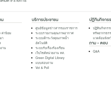
้งหมด 9 รายการ
งาน
บริการประชาชน
ปฏิทินกิจกร
ศูนย์ข้อมูลข่าวสารของราชการ
ปฏิทินกิจกร
จ ค่านิยม
ระบบรายงานคุณภาพอากาศ
ทรัพยากรธรร
นมา
ระบบเฝ้าระวังคุณภาพน้ำ
แวดล้อมจังหว
ถาม - ตอบ
ร
อัตโนมัติ
ยงาน
ระบบรับเรื่องร้องเรืยน
Q&A
เว็บไซต์หน่วยงาน ทส.
Green Digital Library
แบบสอบถาม
Vot & Poll